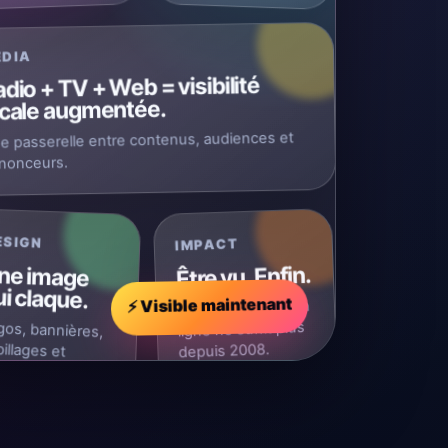
ÉDIA
dio + TV + Web = visibilité
ocale augmentée.
e passerelle entre contenus, audiences et
nonceurs.
ESIGN
IMPACT
ne image
Être vu. Enfin.
⚡ Visible maintenant
i claque.
Parce qu'exister en
RÉATION WEB
RADIO & TV
BRANDING
VISUELS IM
ligne ne suffit plus
gos, bannières,
billages et
depuis 2008.
mats sociaux.