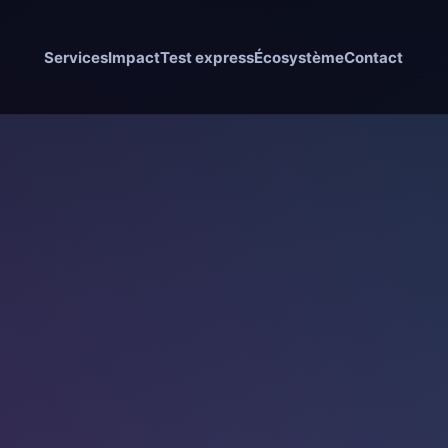
Services
Impact
Test express
Écosystème
Contact