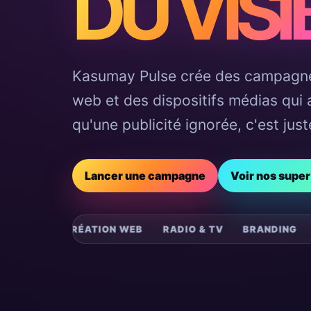
DU VISI
Kasumay Pulse crée des campagne
web et des dispositifs médias qui a
qu'une publicité ignorée, c'est ju
Lancer une campagne
Voir nos supe
ON WEB
RADIO & TV
BRANDING
VISUELS IMPACTA