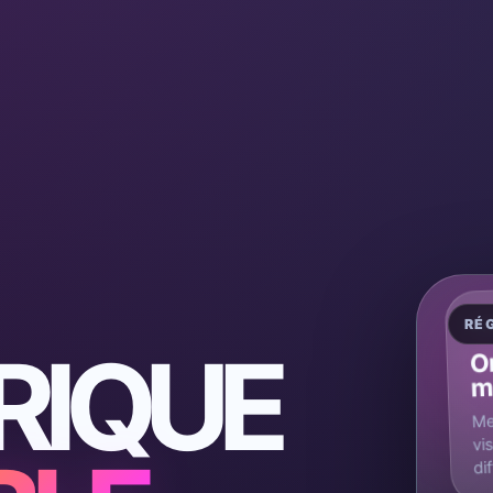
RÉ
C
RIQUE
On
m
Me
vi
di