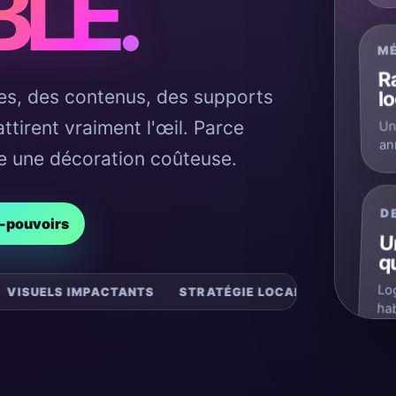
BLE.
M
Ra
s, des contenus, des supports
l
ttirent vraiment l'œil. Parce
Un
an
ste une décoration coûteuse.
r-pouvoirs
D
U
qu
NTS
STRATÉGIE LOCALE
CAMPAGNES DIGITALES
C
Lo
ha
for